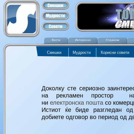
Вести
Интересно
Странски
Смешки
Мудрости
Корисни совети
Доколку сте сериозно заинтере
на рекламен простор на 
ни
електронска пошта
со комерц
Истиот ќе биде разгледан о
добиете одговор во период од д