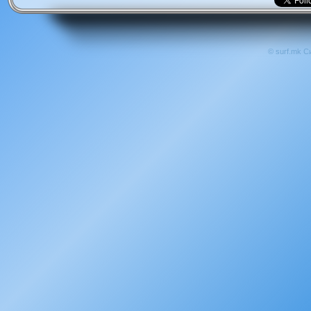
© surf.mk С